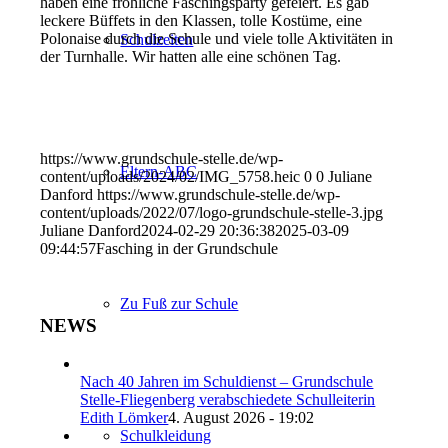
haben eine fröhliche Faschingsparty gefeiert. Es gab
leckere Büffets in den Klassen, tolle Kostüme, eine
Polonaise durch die Schule und viele tolle Aktivitäten in
Schulzeiten
der Turnhalle. Wir hatten alle eine schönen Tag.
https://www.grundschule-stelle.de/wp-
Eltern-ABC
content/uploads/2024/02/IMG_5758.heic
0
0
Juliane
Danford
https://www.grundschule-stelle.de/wp-
content/uploads/2022/07/logo-grundschule-stelle-3.jpg
Juliane Danford
2024-02-29 20:36:38
2025-03-09
09:44:57
Fasching in der Grundschule
Zu Fuß zur Schule
NEWS
Nach 40 Jahren im Schuldienst – Grundschule
Stelle-Fliegenberg verabschiedete Schulleiterin
Edith Lömker
4. August 2026 - 19:02
Schulkleidung