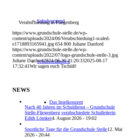
Schulvorstand
Verabschiedung in Fliegenberg
https://www.grundschule-stelle.de/wp-
content/uploads/2024/06/Verabschiedung1-scaled-
e1718893165941.jpg
654
800
Juliane Danford
https://www.grundschule-stelle.de/wp-
content/uploads/2022/07/logo-grundschule-stelle-3.jpg
Juliane Danford
2024-06-20 21:20:33
2025-08-17
Schulsozialarbeit
17:32:41
Wir sagen euch Tschüß!
NEWS
Das Inselkonzept
Nach 40 Jahren im Schuldienst – Grundschule
Stelle-Fliegenberg verabschiedete Schulleiterin
Edith Lömker
4. August 2026 - 19:02
Sportliche Tage für die Grundschule Stelle
12. Mai
2026 - 20:44