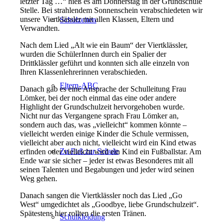
letzter Tag …“ hieß es am Donnerstag in der Grundschule
Stelle. Bei strahlendem Sonnenschein verabschiedeten wir
unsere Viertklässler mit allen Klassen, Eltern und
Schulzeiten
Verwandten.
Nach dem Lied „Alt wie ein Baum“ der Viertklässler,
wurden die SchülerInnen durch ein Spalier der
Drittklässler geführt und konnten sich alle einzeln von
Ihren Klassenlehrerinnen verabschieden.
Eltern-ABC
Danach gab es eine Ansprache der Schulleitung Frau
Lömker, bei der noch einmal das eine oder andere
Highlight der Grundschulzeit hervorgehoben wurde.
Nicht nur das Vergangene sprach Frau Lömker an,
sondern auch das, was „vielleicht“ kommen könnte –
vielleicht werden einige Kinder die Schule vermissen,
vielleicht aber auch nicht, vielleicht wird ein Kind etwas
Zu Fuß zur Schule
erfinden oder vielleicht wird ein Kind ein Fußballstar. Am
Ende war sie sicher – jeder ist etwas Besonderes mit all
seinen Talenten und Begabungen und jeder wird seinen
Weg gehen.
Danach sangen die Viertklässler noch das Lied „Go
West“ umgedichtet als „Goodbye, liebe Grundschulzeit“.
Spätestens hier rollten die ersten Tränen.
Schulkleidung